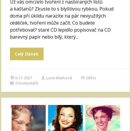
Už vás omrzelo tvoření z nasbíraných listů
a kaštanů? Zkuste to s blyštivou rybkou. Pokud
doma při úklidu narazíte na pár nevyužitých
cédéček, tvoření může začít. Co budete
potřebovat? staré CD lepidlo popisovač na CD
barevný papír nebo bílý, který...
Celý článek
6.11. 2021
Lucie Marková
2691x
0
Komentářů