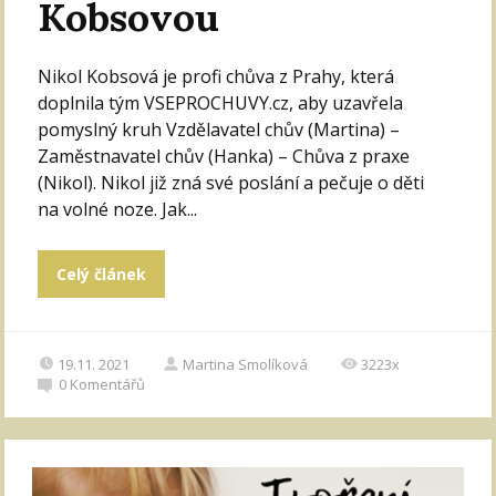
Kobsovou
Nikol Kobsová je profi chůva z Prahy, která
doplnila tým VSEPROCHUVY.cz, aby uzavřela
pomyslný kruh Vzdělavatel chův (Martina) –
Zaměstnavatel chův (Hanka) – Chůva z praxe
(Nikol). Nikol již zná své poslání a pečuje o děti
na volné noze. Jak...
Celý článek
19.11. 2021
Martina Smolíková
3223x
0
Komentářů