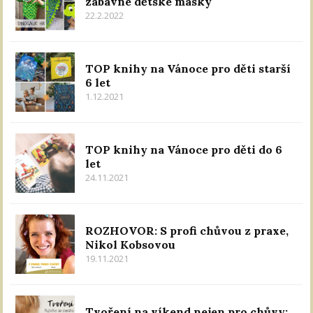
zábavné dětské masky
22.2.2022
TOP knihy na Vánoce pro děti starší
6 let
1.12.2021
TOP knihy na Vánoce pro děti do 6
let
24.11.2021
ROZHOVOR: S profi chůvou z praxe,
Nikol Kobsovou
19.11.2021
Tvoření na víkend nejen pro chůvy: