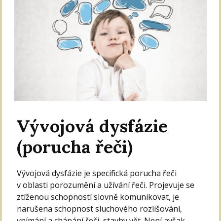
Vývojová dysfázie
(porucha řeči)
Vývojová dysfázie je specifická porucha řeči
v oblasti porozumění a užívání řeči. Projevuje se
ztíženou schopností slovně komunikovat, je
narušena schopnost sluchového rozlišování,
vnímání a chápání řeči, stavby vět. Není avšak