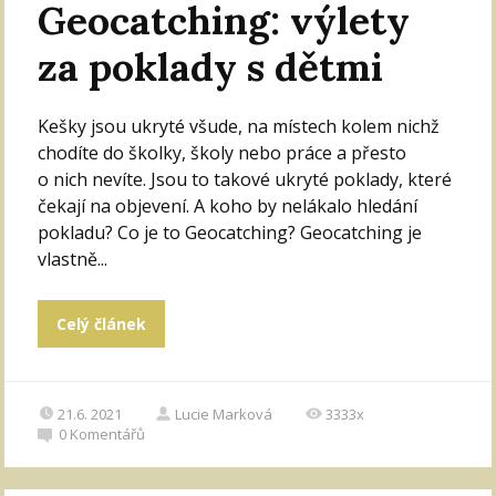
Geocatching: výlety
za poklady s dětmi
Kešky jsou ukryté všude, na místech kolem nichž
chodíte do školky, školy nebo práce a přesto
o nich nevíte. Jsou to takové ukryté poklady, které
čekají na objevení. A koho by nelákalo hledání
pokladu? Co je to Geocatching? Geocatching je
vlastně...
Celý článek
21.6. 2021
Lucie Marková
3333x
0
Komentářů