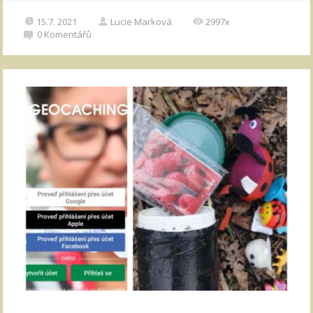
15.7. 2021
Lucie Marková
2997x
0
Komentářů