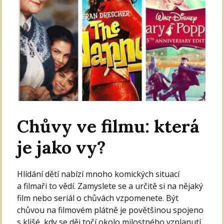
Chůvy ve filmu: která
je jako vy?
Hlídání dětí nabízí mnoho komických situací
a filmaři to vědí. Zamyslete se a určitě si na nějaký
film nebo seriál o chůvách vzpomenete. Být
chůvou na filmovém plátně je povětšinou spojeno
s klišé, kdy se děj točí okolo milostného vzplanutí