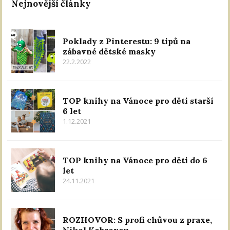
Nejnovější články
Poklady z Pinterestu: 9 tipů na
zábavné dětské masky
22.2.2022
TOP knihy na Vánoce pro děti starší
6 let
1.12.2021
TOP knihy na Vánoce pro děti do 6
let
24.11.2021
ROZHOVOR: S profi chůvou z praxe,