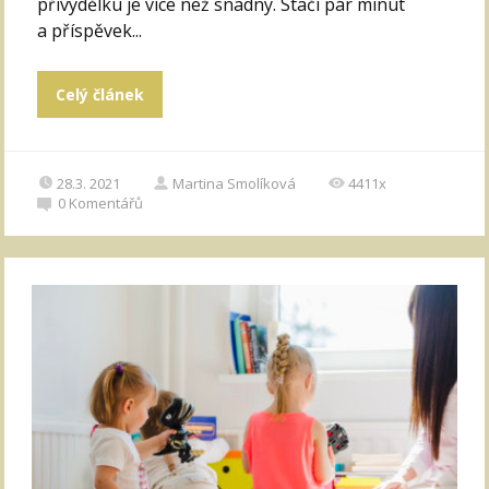
přivýdělku je více než snadný. Stačí pár minut
a příspěvek...
Celý článek
28.3. 2021
Martina Smolíková
4411x
0
Komentářů