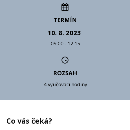
TERMÍN
10. 8. 2023
09:00 - 12:15
ROZSAH
4 vyučovací hodiny
Co vás čeká?