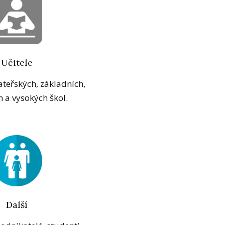
Učitele
eřských, základních,
h a vysokých škol.
Další