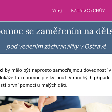
Vítej
KATALOG CHŮV
pomoc se zaměřením na dět
pod vedením záchranářky v Ostravě
ci
by mělo být naprosto samozřejmou dovedností v 
 dokáže tuto pomoc poskytnout. V mnohých případec
tí první pomoci u malých dětí.