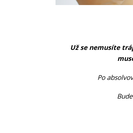
Už se nemusíte trá
muse
Po absolvov
Budet