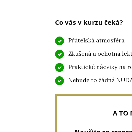
Co vás v kurzu čeká?
Přátelská atmosféra
Zkušená a ochotná lek
Praktické nácviky na r
Nebude to žádná NUD
A TO 
Naučíte se rozpoz