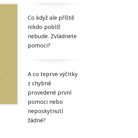
Co když ale příště
nikdo poblíž
nebude. Zvládnete
pomoci?
ý
A co teprve výčitky
z chybně
provedené první
pomoci nebo
neposkytnutí
žádné?