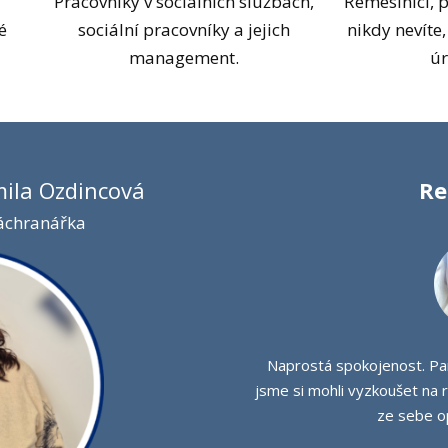
Pracovníky v sociálních službách,
Řemeslníci, p
é
sociální pracovníky a jejich
nikdy nevíte
management.
úr
mila Ozdincová
Re
záchranářka
Naprostá spokojenost. Pan
jsme si mohli vyzkoušet na r
ze sebe o