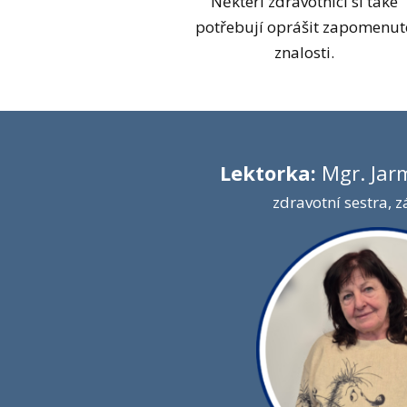
Někteří zdravotníci si také
potřebují oprášit zapomenut
znalosti.
Lektorka:
Mgr. Jar
zdravotní sestra, 