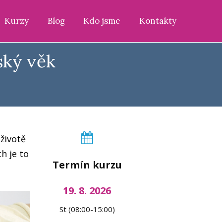
Kurzy
Blog
Kdo jsme
Kontakty
ský věk
životě
h je to
Termín kurzu
19. 8. 2026
St (08:00-15:00)