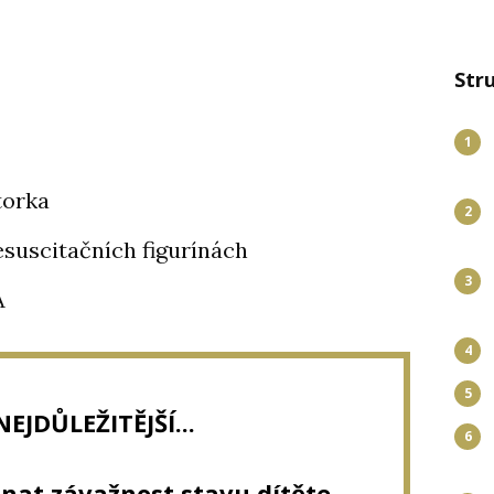
Str
1
torka
2
esuscitačních figurínách
3
A
4
5
NEJDŮLEŽITĚJŠÍ...
6
nat závažnost stavu dítěte,