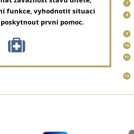
7
tní funkce, vyhodnotit situaci
8
 poskytnout první pomoc.
9
10
11
12