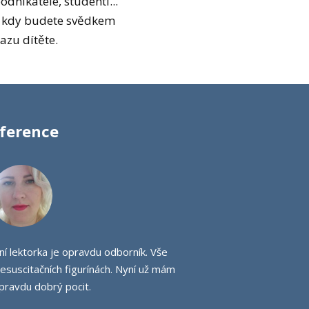
odnikatelé, studenti...
, kdy budete svědkem
azu dítěte.
ference
í lektorka je opravdu odborník. Vše
esuscitačních figurínách. Nyní už mám
pravdu dobrý pocit.