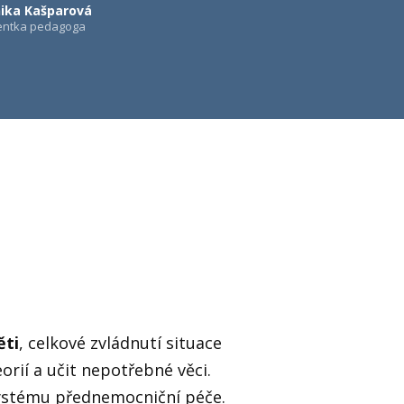
ika Kašparová
tentka pedagoga
ěti
, celkové zvládnutí situace
rií a učit nepotřebné věci.
ystému přednemocniční péče.