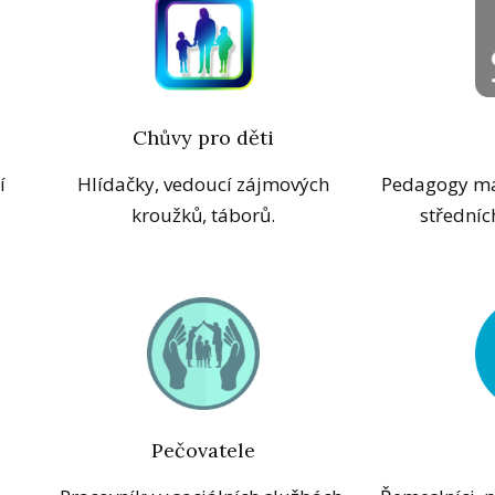
Chůvy pro děti
í
Hlídačky, vedoucí zájmových
Pedagogy mat
kroužků, táborů.
středníc
Pečovatele